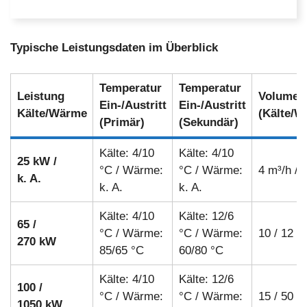
Typische Leistungsdaten im Überblick
Temperatur
Temperatur
Leistung
Volumen
Ein-/Austritt
Ein-/Austritt
Kälte/Wärme
(Kälte/W
(Primär)
(Sekundär)
Kälte: 4/10
Kälte: 4/10
25 kW /
°C / Wärme:
°C / Wärme:
4 m³/h / k
k. A.
k. A.
k. A.
Kälte: 4/10
Kälte: 12/6
65
/
°C / Wärme:
°C / Wärme:
10 / 12 m
270 kW
85/65 °C
60/80 °C
Kälte: 4/10
Kälte: 12/6
100 /
°C / Wärme:
°C / Wärme:
15 / 50 m
1050 kW