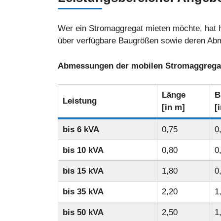
Wer ein Stromaggregat mieten möchte, hat he
über verfügbare Baugrößen sowie deren A
Abmessungen der mobilen Stromaggregat
Länge
B
Leistung
[in m]
[
bis 6 kVA
0,75
0
bis 10 kVA
0,80
0
bis 15 kVA
1,80
0
bis 35 kVA
2,20
1
bis 50 kVA
2,50
1