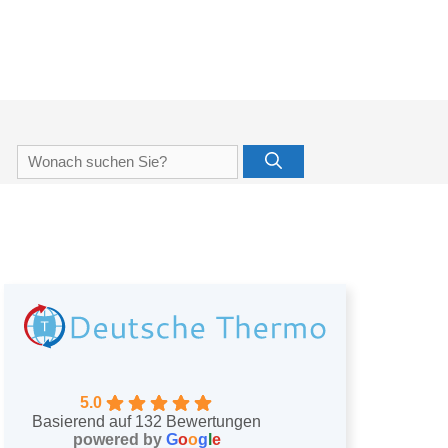
Suche
nach:
5.0
Basierend auf 132 Bewertungen
powered by
G
o
o
g
l
e