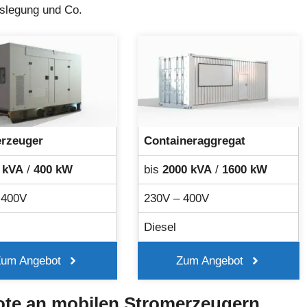
uslegung und Co.
rzeuger
Containeraggregat
 kVA
/
400 kW
bis
2000 kVA
/
1600 kW
 400V
230V – 400V
Diesel
Zum Angebot
Zum Angebot
ote an mobilen Stromerzeugern