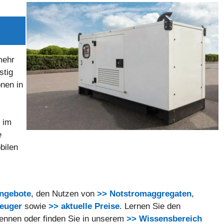
mehr
stig
onen in
 im
e
bilen
Angebote
, den Nutzen von
>> Notstromaggregaten
,
zeuger
sowie
>> aktuelle Preise
. Lernen Sie den
ennen oder finden Sie in unserem
>> Wissensbereich