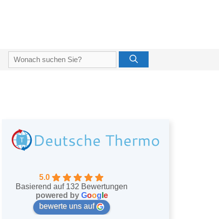
Suche
nach:
5.0
Basierend auf 132 Bewertungen
powered by
G
o
o
g
l
e
bewerte uns auf