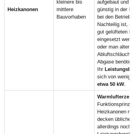
kleinere bis
aufgebaut und d
Heizkanonen
mittlere
günstig in der M
Bauvorhaben
bei den Betriebs
Nachteilig ist, d
gut gelüfteten B
eingesetzt werd
oder man alterna
Abluftschläuche 
Abgase benötigt
Ihr
Leistungsbe
sich von wenig
etwa 50 kW
.
Warmlufterzeu
Funktionsprinzi
Heizkanonen nic
decken üblicher
allerdings noch 