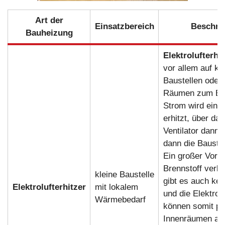
Art der
Einsatzbereich
Beschre
Bauheizung
Elektrolufterhit
vor allem auf kl
Baustellen oder 
Räumen zum Eins
Strom wird ein H
erhitzt, über das
Ventilator dann L
dann die Baustel
Ein großer Vortei
Brennstoff verbr
kleine Baustelle
gibt es auch ke
Elektrolufterhitzer
mit lokalem
und die Elektrolu
Wärmebedarf
können somit pr
Innenräumen auf