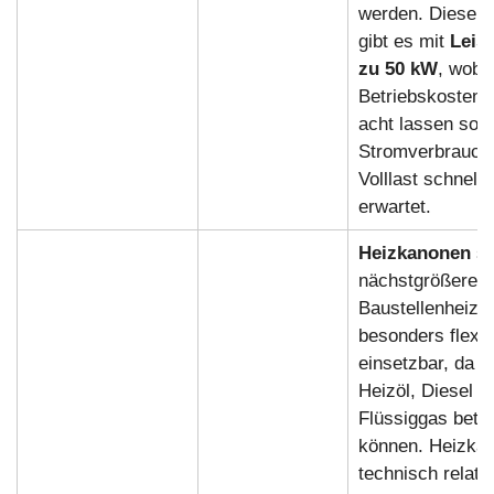
werden. Diese H
gibt es mit
Leis
zu 50 kW
, wobe
Betriebskosten 
acht lassen soll
Stromverbrauch 
Volllast schnell
erwartet.
Heizkanonen
si
nächstgrößere
Baustellenheizun
besonders flexib
einsetzbar, da s
Heizöl, Diesel a
Flüssiggas betr
können. Heizkan
technisch relati