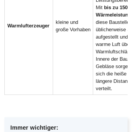
Leistungsbereic
Mit
bis zu 150 
Wärmeleistung
kleine und
diese Baustelle
Warmlufterzeuger
große Vorhaben
üblicherweise a
aufgestellt und f
warme Luft über
Warmluftschläuc
Innere der Baust
Gebläse sorgen 
sich die heiße L
längere Distanze
verteilt.
Immer wichtiger: