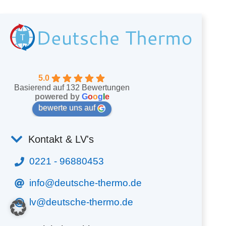
5.0
Basierend auf 132 Bewertungen
powered by
G
o
o
g
l
e
bewerte uns auf
Kontakt & LV's
0221 - 96880453
info@deutsche-thermo.de
lv@deutsche-thermo.de