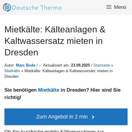
Zum
Menü
Inhalt
springen
Mietkälte: Kälteanlagen &
Kaltwassersatz mieten in
Dresden
Autor:
Marc Bode
/ ✅ Aktualisiert am:
23.09.2025
/
Startseite
»
Mietkälte
»
Mietkälte: Kälteanlagen & Kaltwassersatz mieten in
Dresden
Sie benötigen
Mietkälte
in Dresden? Hier sind Sie
richtig!
Zum Angebot in 2 min
Ob Sie kurzfristig mobile Kältemaschinen zur