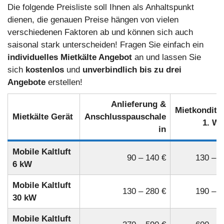
Die folgende Preisliste soll Ihnen als Anhaltspunkt
dienen, die genauen Preise hängen von vielen
verschiedenen Faktoren ab und können sich auch
saisonal stark unterscheiden! Fragen Sie einfach ein
individuelles Mietkälte Angebot
an und lassen Sie
sich
kostenlos
und
unverbindlich
bis zu drei
Angebote
erstellen!
Anlieferung &
Mietkonditi
Mietkälte Gerät
Anschlusspauschale
1. W
in
Mobile Kaltluft
90 – 140 €
130 – 2
6 kW
Mobile Kaltluft
130 – 280 €
190 – 2
30 kW
Mobile Kaltluft