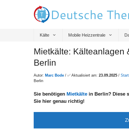
Zum
Inhalt
springen
Kälte
Mobile Heizzentrale
Da
Mietkälte: Kälteanlagen 
Berlin
Autor:
Marc Bode
/ ✅ Aktualisiert am:
23.09.2025
/
Start
Berlin
Sie benötigen
Mietkälte
in Berlin? Diese 
Sie hier genau richtig!
Z