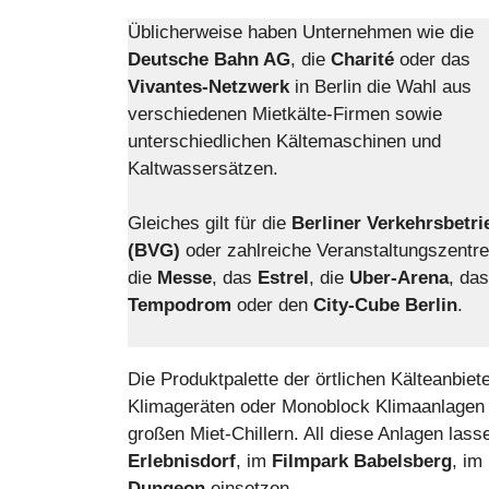
Üblicherweise haben Unternehmen wie die
Deutsche Bahn AG
, die
Charité
oder das
Vivantes-Netzwerk
in Berlin die Wahl aus
verschiedenen Mietkälte-Firmen sowie
unterschiedlichen Kältemaschinen und
Kaltwassersätzen.
Gleiches gilt für die
Berliner Verkehrsbetri
(BVG)
oder zahlreiche Veranstaltungszentr
die
Messe
, das
Estrel
, die
Uber-Arena
, das
Tempodrom
oder den
City-Cube Berlin
.
Die Produktpalette der örtlichen Kälteanbieter
Klimageräten oder Monoblock Klimaanlagen bi
großen Miet-Chillern. All diese Anlagen lass
Erlebnisdorf
, im
Filmpark Babelsberg
, im
Dungeon
einsetzen.