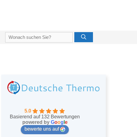
Suche
nach:
5.0
Basierend auf 132 Bewertungen
powered by
G
o
o
g
l
e
bewerte uns auf