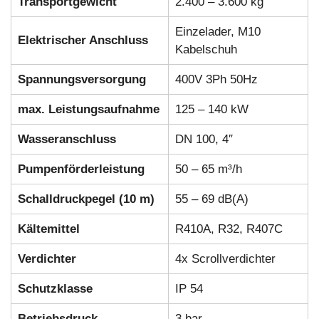
Transportgewicht
2.400 – 3.600 kg
Einzelader, M10
Elektrischer Anschluss
Kabelschuh
Spannungsversorgung
400V 3Ph 50Hz
max. Leistungsaufnahme
125 – 140 kW
Wasseranschluss
DN 100, 4″
Pumpenförderleistung
50 – 65 m³/h
Schalldruckpegel (10 m)
55 – 69 dB(A)
Kältemittel
R410A, R32, R407C
Verdichter
4x Scrollverdichter
Schutzklasse
IP 54
Betriebsdruck
3 bar