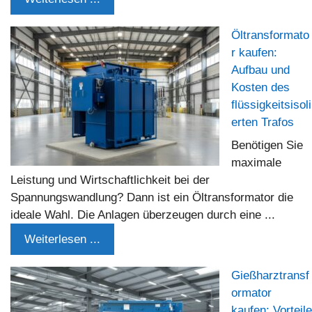
Öltransformato
r kaufen:
Aufbau und
Kosten des
flüssigkeitsisoli
erten Trafos
Benötigen Sie
maximale
Leistung und Wirtschaftlichkeit bei der
Spannungswandlung? Dann ist ein Öltransformator die
ideale Wahl. Die Anlagen überzeugen durch eine ...
Weiterlesen ...
Gießharztransf
ormator
kaufen: Vorteile