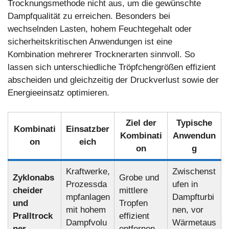
Trocknungsmethode nicht aus, um die gewünschte
Dampfqualität zu erreichen. Besonders bei
wechselnden Lasten, hohem Feuchtegehalt oder
sicherheitskritischen Anwendungen ist eine
Kombination mehrerer Trocknerarten sinnvoll. So
lassen sich unterschiedliche Tröpfchengrößen effizient
abscheiden und gleichzeitig der Druckverlust sowie der
Energieeinsatz optimieren.
Ziel der
Typische
Kombinati
Einsatzber
Kombinati
Anwendun
on
eich
on
g
Kraftwerke,
Zwischenst
Zyklonabs
Grobe und
Prozessda
ufen in
cheider
mittlere
mpfanlagen
Dampfturbi
und
Tropfen
mit hohem
nen, vor
Pralltrock
effizient
Dampfvolu
Wärmetaus
ner
entfernen