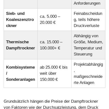
Anforderungen
Sieb- und
Feinabscheidun
ca. 5.000 –
Koaleszenztro
g, teils höhere
20.000 €
ckner
Druckverluste
Abhängig von
Thermische
ca. 15.000 –
Größe, Medium,
Dampftrockner
100.000+ €
Temperatur und
Steuerung
Projektabhängig
Kombisysteme
ab 25.000 € bis
,
/
weit über
maßgeschneide
Sonderanlagen
150.000 €
rte Anlagen
Grundsätzlich hängen die Preise der Dampftrockner
von Faktoren wie der Durchsatzleistung, dem Druck