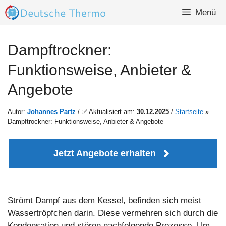
Zum
Menü
Inhalt
springen
Dampftrockner:
Funktionsweise, Anbieter &
Angebote
Autor:
Johannes Partz
/ ✅ Aktualisiert am:
30.12.2025
/
Startseite
»
Dampftrockner: Funktionsweise, Anbieter & Angebote
Jetzt Angebote erhalten
Strömt Dampf aus dem Kessel, befinden sich meist
Wassertröpfchen darin. Diese vermehren sich durch die
Kondensation und stören nachfolgende Prozesse. Um