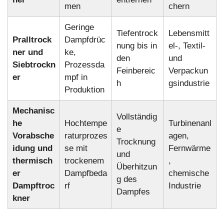
men
chern
Geringe
Tiefentrock
Lebensmitt
Pralltrock
Dampfdrüc
nung bis in
el-, Textil-
ner und
ke,
den
und
Siebtrockn
Prozessda
Feinbereic
Verpackun
er
mpf in
h
gsindustrie
Produktion
Mechanisc
Vollständig
he
Hochtempe
Turbinenanl
e
Vorabsche
raturprozes
agen,
Trocknung
idung und
se mit
Fernwärme
und
thermisch
trockenem
,
Überhitzun
er
Dampfbeda
chemische
g des
Dampftroc
rf
Industrie
Dampfes
kner