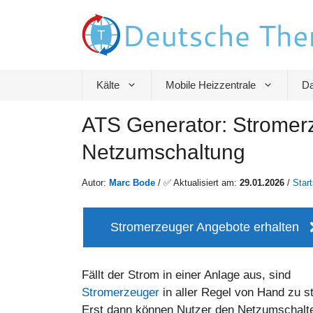
Zum
Inhalt
springen
Kälte
Mobile Heizzentrale
Da
ATS Generator: Stromerz
Netzumschaltung
Autor:
Marc Bode
/ ✅ Aktualisiert am:
29.01.2026
/
Start
Stromerzeuger Angebote erhalten
Fällt der Strom in einer Anlage aus, sind
Stromerzeuger
in aller Regel von Hand zu st
Erst dann können Nutzer den Netzumschalt