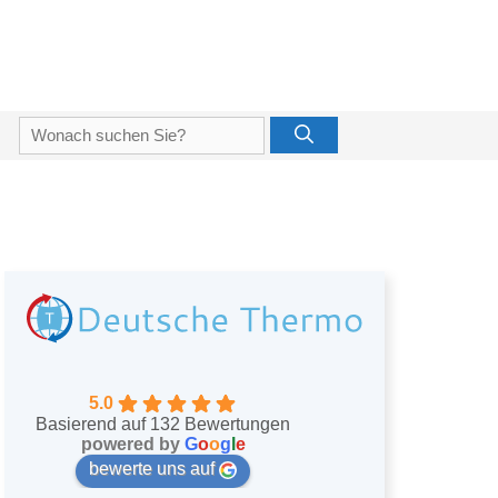
Suche
nach:
5.0
Basierend auf 132 Bewertungen
powered by
G
o
o
g
l
e
bewerte uns auf