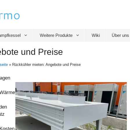
mpfkessel
Weitere Produkte
Wiki
Über uns
ebote und Preise
seite
»
Rückkühler mieten: Angebote und Preise
lagen
n Wärme
nden
tz
 Kosten