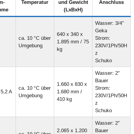
m-
Temperatur
und Gewicht
Anschluss
hme
(LxBxH)
Wasser: 3/4″
Geka
640 x 340 x
ca. 10 °C über
Strom:
1.895 mm / 75
Umgebung
230V/1Ph/50H
kg
z
Schuko
Wasser: 2″
Bauer
1.660 x 830 x
ca. 10 °C über
Strom:
 5,2 A
1.680 mm /
Umgebung
230V/1Ph/50H
410 kg
z
Schuko
Wasser: 2″
2.065 x 1.200
Bauer