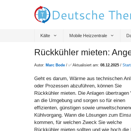
Zum
Inhalt
springen
Kälte
Mobile Heizzentrale
Da
Rückkühler mieten: Ang
Autor:
Marc Bode
/ ✅ Aktualisiert am:
08.12.2025
/
Start
Geht es darum, Wärme aus technischen An
oder Prozessen abzuführen, können Sie
Rückkühler mieten. Die Anlagen übertrage
an die Umgebung und sorgen so für einen
effizienten, günstigen sowie umweltschone
Kühlvorgang. Wann die Lösungen zum Einsa
kommen, für welchen Zweck Sie welche
Rückkühler mieten sollten und wie hoch die