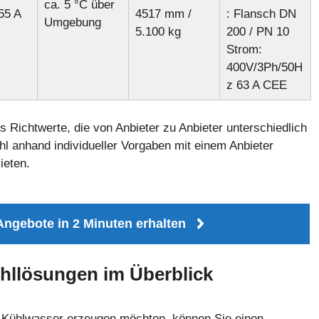
ca. 5 °C über
55 A
4517 mm /
: Flansch DN
Umgebung
5.100 kg
200 / PN 10
Strom:
400V/3Ph/50H
z 63 A CEE
s Richtwerte, die von Anbieter zu Anbieter unterschiedlich
l anhand individueller Vorgaben mit einem Anbieter
ieten.
Angebote in 2 Minuten erhalten
ühllösungen im Überblick
Kühlwasser erzeugen möchten, können Sie einen