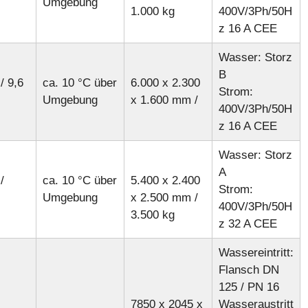
Umgebung
1.000 kg
400V/3Ph/50H
z 16 A CEE
Wasser: Storz
B
/ 9,6
ca. 10 °C über
6.000 x 2.300
Strom:
Umgebung
x 1.600 mm /
400V/3Ph/50H
z 16 A CEE
Wasser: Storz
A
/
ca. 10 °C über
5.400 x 2.400
Strom:
Umgebung
x 2.500 mm /
400V/3Ph/50H
3.500 kg
z 32 A CEE
Wassereintritt:
Flansch DN
125 / PN 16
7850 x 2045 x
Wasseraustritt