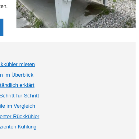
ten.
ckkühler mieten
n im Überblick
ändlich erklärt
chritt für Schritt
le im Vergleich
ienter Rückkühler
izienten Kühlung