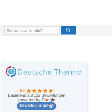
Suche
nach:
5.0
Basierend auf 132 Bewertungen
powered by
G
o
o
g
l
e
bewerte uns auf