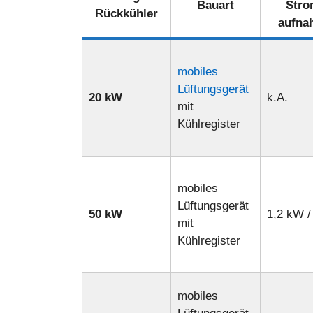
Bauart
Stro
Rückkühler
aufna
mobiles
Lüftungsgerät
20 kW
k.A.
mit
Kühlregister
mobiles
Lüftungsgerät
50 kW
1,2 kW /
mit
Kühlregister
mobiles