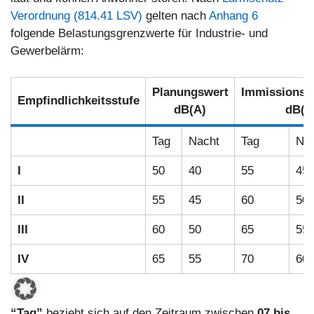
Verordnung (814.41 LSV)
gelten nach
Anhang 6
folgende Belastungsgrenzwerte für Industrie- und
Gewerbelärm:
Planungswert
Immissionsg
Empfindlichkeitsstufe
dB(A)
dB(A
Tag
Nacht
Tag
Nac
I
50
40
55
45
II
55
45
60
50
III
60
50
65
55
IV
65
55
70
60
“Tag”
bezieht sich auf den Zeitraum zwischen
07 bis