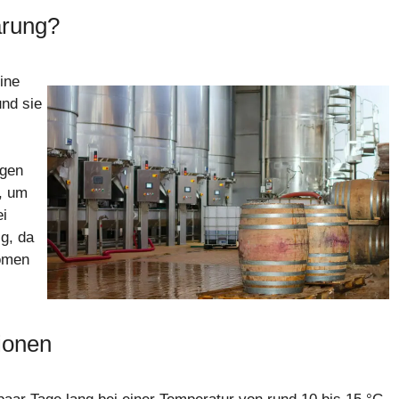
ärung?
ine
nd sie
egen
t, um
ei
ig, da
romen
ionen