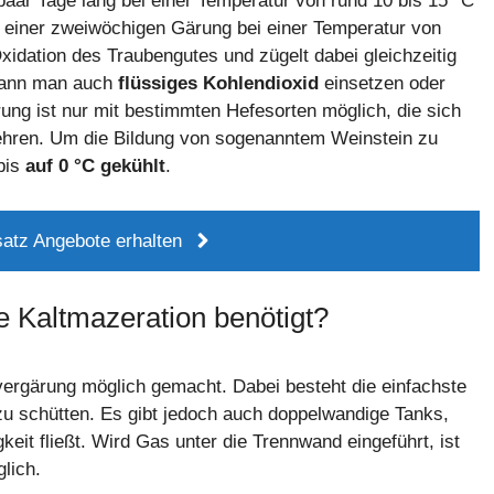
paar Tage lang bei einer Temperatur von rund 10 bis 15 °C
 einer zweiwöchigen Gärung bei einer Temperatur von
xidation des Traubengutes und zügelt dabei gleichzeitig
 kann man auch
flüssiges Kohlendioxid
einsetzen oder
rung ist nur mit bestimmten Hefesorten möglich, die sich
ehren. Um die Bildung von sogenanntem Weinstein zu
bis
auf 0 °C gekühlt
.
atz Angebote erhalten
e Kaltmazeration benötigt?
vergärung möglich gemacht. Dabei besteht die einfachste
u schütten. Es gibt jedoch auch doppelwandige Tanks,
eit fließt. Wird Gas unter die Trennwand eingeführt, ist
lich.