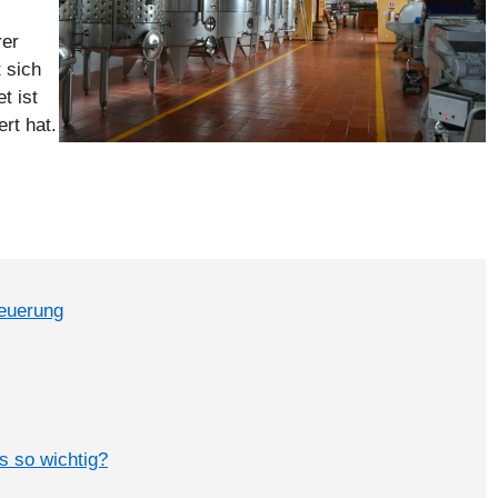
rer
 sich
t ist
rt hat.
teuerung
s so wichtig?