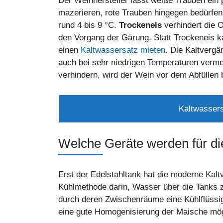
Der Weinhersteller lässt weiße Trauben ein 
mazerieren, rote Trauben hingegen bedürfen
rund 4 bis 9 °C.
Trockeneis
verhindert die O
den Vorgang der Gärung. Statt Trockeneis
einen
Kaltwassersatz mieten
. Die Kaltvergä
auch bei sehr niedrigen Temperaturen verm
verhindern, wird der Wein vor dem Abfüllen 
Kaltwassers
Welche Geräte werden für di
Erst der Edelstahltank hat die moderne Kalt
Kühlmethode darin, Wasser über die Tanks z
durch deren Zwischenräume eine Kühlflüssigk
eine gute Homogenisierung der Maische mög