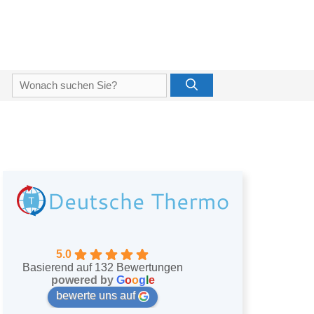
Suche
nach:
5.0
Basierend auf 132 Bewertungen
powered by
G
o
o
g
l
e
bewerte uns auf