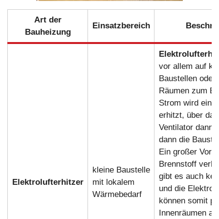
Art der
Einsatzbereich
Beschre
Bauheizung
Elektrolufterhit
vor allem auf kl
Baustellen oder 
Räumen zum Eins
Strom wird ein H
erhitzt, über das
Ventilator dann L
dann die Baustel
Ein großer Vortei
Brennstoff verbr
kleine Baustelle
gibt es auch ke
Elektrolufterhitzer
mit lokalem
und die Elektrolu
Wärmebedarf
können somit pr
Innenräumen auf