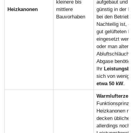
kleinere bis
aufgebaut und d
Heizkanonen
mittlere
günstig in der M
Bauvorhaben
bei den Betriebs
Nachteilig ist, d
gut gelüfteten B
eingesetzt werd
oder man alterna
Abluftschläuche 
Abgase benötigt
Ihr
Leistungsbe
sich von wenig
etwa 50 kW
.
Warmlufterzeu
Funktionsprinzi
Heizkanonen nic
decken üblicher
allerdings noch 