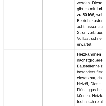
werden. Diese H
gibt es mit
Leis
zu 50 kW
, wobe
Betriebskosten 
acht lassen soll
Stromverbrauch 
Volllast schnell
erwartet.
Heizkanonen
si
nächstgrößere
Baustellenheizun
besonders flexib
einsetzbar, da s
Heizöl, Diesel a
Flüssiggas betr
können. Heizkan
technisch relati