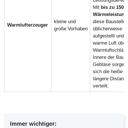
Leistungsbereic
Mit
bis zu 150 
Wärmeleistung
kleine und
diese Baustelle
Warmlufterzeuger
große Vorhaben
üblicherweise a
aufgestellt und f
warme Luft über
Warmluftschläuc
Innere der Baust
Gebläse sorgen 
sich die heiße L
längere Distanze
verteilt.
Immer wichtiger: