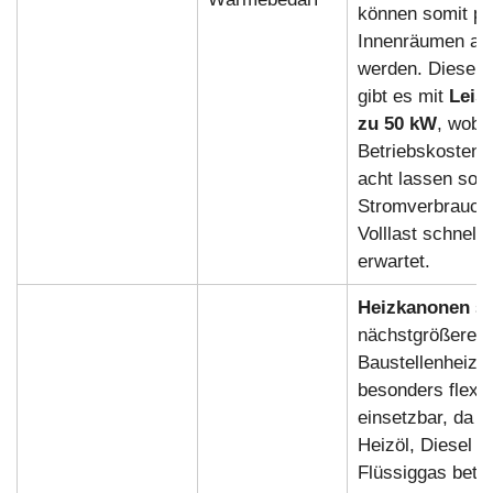
können somit pr
Innenräumen auf
werden. Diese H
gibt es mit
Leis
zu 50 kW
, wobe
Betriebskosten 
acht lassen soll
Stromverbrauch 
Volllast schnell
erwartet.
Heizkanonen
si
nächstgrößere
Baustellenheizun
besonders flexib
einsetzbar, da s
Heizöl, Diesel a
Flüssiggas betr