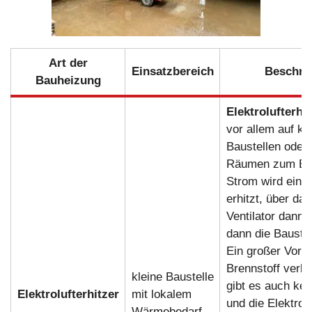
Art der
Einsatzbereich
Beschre
Bauheizung
Elektrolufterhit
vor allem auf kl
Baustellen oder 
Räumen zum Eins
Strom wird ein H
erhitzt, über das
Ventilator dann L
dann die Baustel
Ein großer Vortei
Brennstoff verbr
kleine Baustelle
gibt es auch ke
Elektrolufterhitzer
mit lokalem
und die Elektrolu
Wärmebedarf