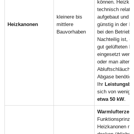
können. Heizkan
technisch relati
kleinere bis
aufgebaut und d
Heizkanonen
mittlere
günstig in der M
Bauvorhaben
bei den Betriebs
Nachteilig ist, d
gut gelüfteten B
eingesetzt werd
oder man alterna
Abluftschläuche 
Abgase benötigt
Ihr
Leistungsbe
sich von wenig
etwa 50 kW
.
Warmlufterzeu
Funktionsprinzi
Heizkanonen nic