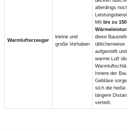
decken üblicher
allerdings noch 
Leistungsbereic
Mit
bis zu 150 
Wärmeleistung
kleine und
diese Baustelle
Warmlufterzeuger
große Vorhaben
üblicherweise a
aufgestellt und f
warme Luft über
Warmluftschläuc
Innere der Baust
Gebläse sorgen 
sich die heiße L
längere Distanze
verteilt.