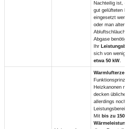
Nachteilig ist, d
gut gelüfteten B
eingesetzt werd
oder man alterna
Abluftschläuche 
Abgase benötigt
Ihr
Leistungsbe
sich von wenig
etwa 50 kW
.
Warmlufterzeu
Funktionsprinzi
Heizkanonen nic
decken üblicher
allerdings noch 
Leistungsbereic
Mit
bis zu 150 
Wärmeleistung