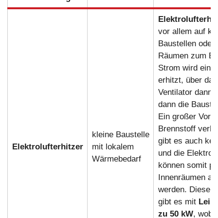
Elektrolufterhit
vor allem auf kl
Baustellen oder 
Räumen zum Eins
Strom wird ein H
erhitzt, über das
Ventilator dann L
dann die Baustel
Ein großer Vortei
Brennstoff verbr
kleine Baustelle
gibt es auch ke
Elektrolufterhitzer
mit lokalem
und die Elektrolu
Wärmebedarf
können somit pr
Innenräumen auf
werden. Diese H
gibt es mit
Leis
zu 50 kW
, wobe