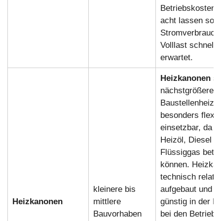
Betriebskosten 
acht lassen soll
Stromverbrauch 
Volllast schnell
erwartet.
Heizkanonen
si
nächstgrößere
Baustellenheizun
besonders flexib
einsetzbar, da s
Heizöl, Diesel a
Flüssiggas betr
können. Heizkan
technisch relati
kleinere bis
aufgebaut und d
Heizkanonen
mittlere
günstig in der M
Bauvorhaben
bei den Betriebs