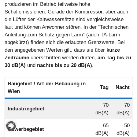
produzieren im Betrieb teilweise hohe
Schallemissionen. Gerade der Kompressor, aber auch
die Lüfter der Kaltwassersätze sind vergleichsweise
laut und können Anwohner stören. In der “Technischen
Anleitung zum Schutz gegen Lärm” (auch TA-Lärm
abgekürzt) finden sich die erlaubten Grenzwerte. Bei
den angegebenen Werten gilt, dass sie über
kurze
Zeiträume
überschritten werden dürfen,
am Tag bis zu
30 dB(A)
und
nachts bis zu 20 dB(A)
.
Baugebiet / Art der Bebauung in
Tag
Nacht
Wien
70
70
Industriegebiet
dB(A)
dB(A)
65
50
Gewerbegebiet
dB(A)
dB(A)