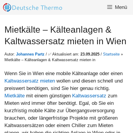
Zum
Menü
Inhalt
springen
Mietkälte – Kälteanlagen &
Kaltwassersatz mieten in Wien
Autor:
Johannes Partz
/ ✅ Aktualisiert am:
23.09.2025
/
Startseite
»
Mietkälte – Kälteanlagen & Kaltwassersatz mieten in
Wenn Sie in Wien eine mobile Kälteanlage oder einen
Kaltwassersatz mieten
wollen und diesen schnell und
preiswert benötigen, sind Sie hier genau richtig.
Mietkälte
mit einem günstigen
Kaltwassersatz
zum
Mieten wird immer öfter benötigt. Egal, ob Sie ein
kurzfristig mobile Kälte zur Übergangsversorgung
brauchen, oder längerfristige Projekte mit größeren
Kaltwassersätzen oder einem Chiller zum Mieten
planen, wir haben die richtige Anlage in Wien oder in