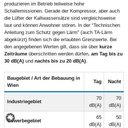
produzieren im Betrieb teilweise hohe
Schallemissionen. Gerade der Kompressor, aber auch
die Lüfter der Kaltwassersätze sind vergleichsweise
laut und können Anwohner stören. In der “Technischen
Anleitung zum Schutz gegen Lärm” (auch TA-Lärm
abgekürzt) finden sich die erlaubten Grenzwerte. Bei
den angegebenen Werten gilt, dass sie über
kurze
Zeiträume
überschritten werden dürfen,
am Tag bis zu
30 dB(A)
und
nachts bis zu 20 dB(A)
.
Baugebiet / Art der Bebauung in
Tag
Nacht
Wien
70
70
Industriegebiet
dB(A)
dB(A)
65
50
Gewerbegebiet
dB(A)
dB(A)