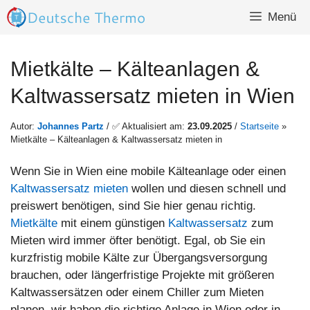
Zum
Menü
Inhalt
springen
Mietkälte – Kälteanlagen &
Kaltwassersatz mieten in Wien
Autor:
Johannes Partz
/ ✅ Aktualisiert am:
23.09.2025
/
Startseite
»
Mietkälte – Kälteanlagen & Kaltwassersatz mieten in
Wenn Sie in Wien eine mobile Kälteanlage oder einen
Kaltwassersatz mieten
wollen und diesen schnell und
preiswert benötigen, sind Sie hier genau richtig.
Mietkälte
mit einem günstigen
Kaltwassersatz
zum
Mieten wird immer öfter benötigt. Egal, ob Sie ein
kurzfristig mobile Kälte zur Übergangsversorgung
brauchen, oder längerfristige Projekte mit größeren
Kaltwassersätzen oder einem Chiller zum Mieten
planen, wir haben die richtige Anlage in Wien oder in