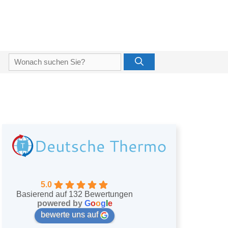
Suche
nach:
5.0
Basierend auf 132 Bewertungen
powered by
G
o
o
g
l
e
bewerte uns auf