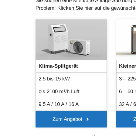
Sie suchen eine Mietkälte Anlage Salzburg 
Problem! Klicken Sie hier auf die gewünscht
Klima-Splitgerät
Kleine
2,5 bis 15 kW
3 – 22
bis 2100 m³/h Luft
6 – 60
9,5 A / 10 A / 16 A
32 A / 
Zum Angebot