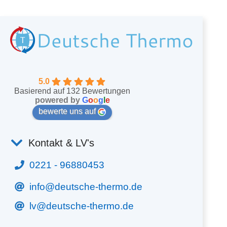
5.0
Basierend auf 132 Bewertungen
powered by
G
o
o
g
l
e
bewerte uns auf
Kontakt & LV's
0221 - 96880453
info@deutsche-thermo.de
lv@deutsche-thermo.de