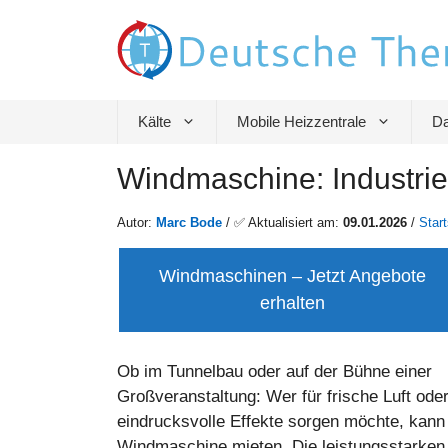
Zum
Inhalt
springen
Kälte
Mobile Heizzentrale
Da
Windmaschine: Industrie
Autor:
Marc Bode
/ ✅ Aktualisiert am:
09.01.2026
/
Start
Windmaschinen – Jetzt Angebote
erhalten
Ob im Tunnelbau oder auf der Bühne einer
Großveranstaltung: Wer für frische Luft ode
eindrucksvolle Effekte sorgen möchte, kann
Windmaschine mieten. Die leistungsstarken