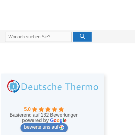
Suche
nach:
5.0
Basierend auf 132 Bewertungen
powered by
G
o
o
g
l
e
bewerte uns auf