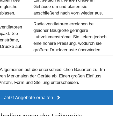
aufeln des
Luft seitlich an, lenken diese im
n gleiche
Gehäuse um und blasen sie
eblasen.
anschließend nach vorn wieder aus.
Radialventilatoren erreichen bei
entilatoren
gleicher Baugröße geringere
pakt. Sie
Luftvolumenströme. Sie liefern jedoch
menströme,
eine höhere Pressung, wodurch sie
Drücke auf.
größere Druckverluste überwinden.
Allgemeinen auf die unterschiedlichen Bauarten zu. Im
iven Merkmalen der Geräte ab. Einen großen Einfluss
 Anzahl, Form und Stellung unterscheiden.
 Jetzt Angebote erhalten
sbedingungen der Leihgeräte