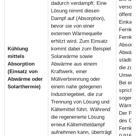
dadurch verdampft. Eine
versor
Lösung nimmt diesen
öffentl
Dampf auf (Absorption),
Einkauf
bevor sie von einer
Fernkäl
externen Wärmequelle
Fernkäl
erhitzt wird. Zum Einsatz
Absorp
Kühlung
kommt dabei zum Beispiel
Abwärm
mittels
Solarwärme sowie
städti
Absorption
Abwärme aus einem
die zuv
(Einsatz von
Kraftwerk, einer
Umwelt
Abwärme oder
Müllverbrennung oder
Bei ein
Solarthermie)
einem nahe gelegenen
spricht
Industriegebiet, die zur
sogenan
Trennung von Lösung und
Wärme-
Kältemittel führt. Während
Der Pri
die regenerierte Lösung
des Ch
erneut Kältemitteldampf
Fernkäl
aufnehmen kann, überträgt
0,916)