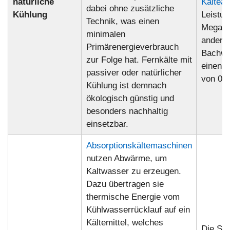
natürliche
Kältean
dabei ohne zusätzliche
Kühlung
Leistun
Technik, was einen
Megawat
minimalen
andere
Primärenergieverbrauch
Bachwa
zur Folge hat. Fernkälte mit
einen P
passiver oder natürlicher
von 0,3
Kühlung ist demnach
ökologisch günstig und
besonders nachhaltig
einsetzbar.
Absorptionskältemaschinen
nutzen Abwärme, um
Kaltwasser zu erzeugen.
Dazu übertragen sie
thermische Energie vom
Kühlwasserrücklauf auf ein
Kältemittel, welches
Die St