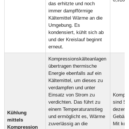
das erhitzte und noch
immer dampfförmige
Kältemittel Wärme an die
Umgebung. Es
kondensiert, kühlt sich ab
und der Kreislauf beginnt
erneut.
Kompressionskälteanlagen
übertragen thermische
Energie ebenfalls auf ein
Kältemittel, um dieses zu
verdampfen und unter
Einsatz von Strom zu
Kompre
verdichten. Das führt zu
sind St
einem Temperaturanstieg
dezentr
Kühlung
und ermöglicht es, Wärme
Gebäude
mittels
zuverlässig an die
Mit kon
Kompression