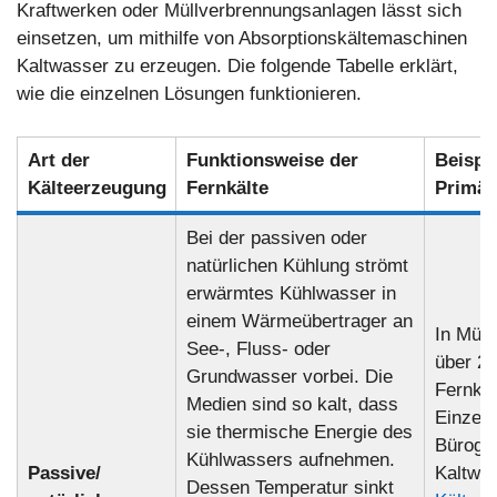
Kraftwerken oder Müllverbrennungsanlagen lässt sich
einsetzen, um mithilfe von Absorptionskältemaschinen
Kaltwasser zu erzeugen. Die folgende Tabelle erklärt,
wie die einzelnen Lösungen funktionieren.
Art der
Funktionsweise der
Beispi
Kälteerzeugung
Fernkälte
Primär
Bei der passiven oder
natürlichen Kühlung strömt
erwärmtes Kühlwasser in
einem Wärmeübertrager an
In Münc
See-, Fluss- oder
über 22
Grundwasser vorbei. Die
Fernkäl
Medien sind so kalt, dass
Einzelh
sie thermische Energie des
Büroge
Kühlwassers aufnehmen.
Passive/
Kaltwas
Dessen Temperatur sinkt