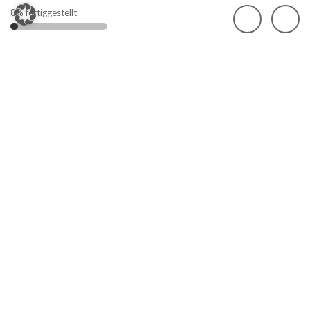
8
% fertiggestellt